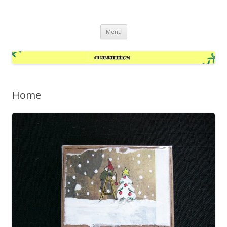
Chamäleon.cc
Springe
Menü
zum
Inhalt
Home